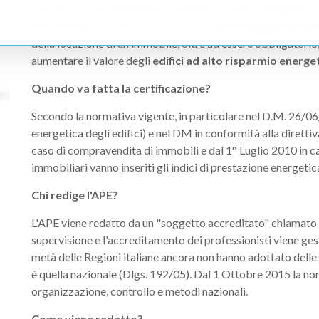
caratteristiche energetiche di un edificio, di un abitazione 
che sintetizza con una scala da A a G le
prestazioni energet
della locazione di un immobile, oltre ad essere obbligatorio
aumentare il valore degli
edifici ad alto risparmio energe
Quando va fatta la certificazione?
Secondo la normativa vigente, in particolare nel D.M. 26/06/
energetica degli edifici) e nel DM in conformità alla diretti
caso di compravendita di immobili e dal 1° Luglio 2010 in c
immobiliari vanno inseriti gli indici di prestazione energeti
Chi redige l'APE?
L'APE viene redatto da un "soggetto accreditato" chiamato c
supervisione e l'accreditamento dei professionisti viene gest
metà delle Regioni italiane ancora non hanno adottato delle
è quella nazionale (Dlgs. 192/05). Dal 1 Ottobre 2015 la n
organizzazione, controllo e metodi nazionali.
Come viene redatto?