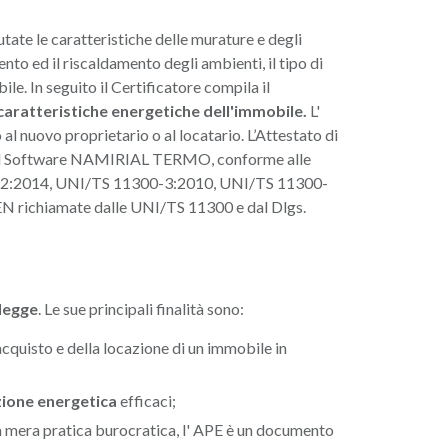
lutate le caratteristiche delle murature e degli
ento ed il riscaldamento degli ambienti, il tipo di
le. In seguito il Certificatore compila il
caratteristiche energetiche dell'immobile.
L'
al nuovo proprietario o al locatario. L’Attestato di
o del Software NAMIRIAL TERMO, conforme alle
-2:2014, UNI/TS 11300-3:2010, UNI/TS 11300-
N richiamate dalle UNI/TS 11300 e dal Dlgs.
 legge
. Le sue principali finalità sono:
acquisto e della locazione di un immobile in
azione energetica
efficaci;
a mera pratica burocratica, l' APE è un documento