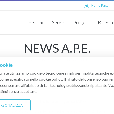
Home Page
Chi siamo
Servizi
Progetti
Ricerca
Nuove Attività
Targhe ed Insegne Pubblicitarie
NEWS A.P.E.
NEWS A.P.E.
Home Page
News
Cookie
onate utilizziamo cookie o tecnologie simili per finalità tecniche e,
 come specificato nella cookie policy. Il rifiuto del consenso può re
NEWS A.P.E.
acconsentire all’utilizzo di tali tecnologie utilizzando il pulsante “
tinui senza accettare.
Attestato prestazione energetica (APE)
PERSONALIZZA
L'
A.P.E
. (prima delle modifiche del decreto 63/2013 veniv