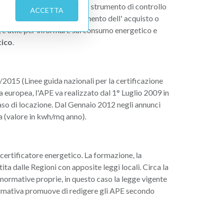
o di un appartamento. E' uno strumento di controllo
ACCETTA
iche degli edifici.
Al momento dell' acquisto o
, è utile per informare sul consumo energetico e
tico
.
2015 (Linee guida nazionali per la certificazione
va europea, l'APE va realizzato dal 1° Luglio 2009 in
aso di locazione. Dal Gennaio 2012 negli annunci
ca (valore in kwh/mq anno).
ertificatore energetico. La formazione, la
ita dalle Regioni con apposite leggi locali. Circa la
 normative proprie, in questo caso la legge vigente
ormativa promuove di redigere gli APE secondo