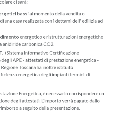
olare ci sarà:
rgetici bassi
al momento della vendita o
i una casa realizzata con i dettami dell' edilizia ad
endimento
energetico e ristrutturazioni energetiche
da anidiride carbonica CO2.
.T.
(Sistema Informativo Certificazione
degli APE - attestati di prestazione energetica -
Regione Toscana ha inoltre istituito
fficienza energetica degli impianti termici, di
estazione Energetica, è necessario corrispondere un
tione degli attestati. L'importo verrà pagato dallo
rimborso a seguito della presentazione.