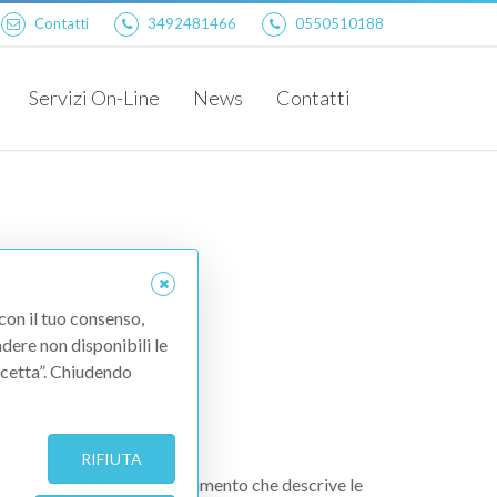
Contatti
3492481466
0550510188
Servizi On-Line
News
Contatti
Planimetria Catastale
Visura Catastale
 con il tuo consenso,
ndere non disponibili le
Accetta”. Chiudendo
RIFIUTA
a chiamato
A.C.E.
) è un documento che descrive le