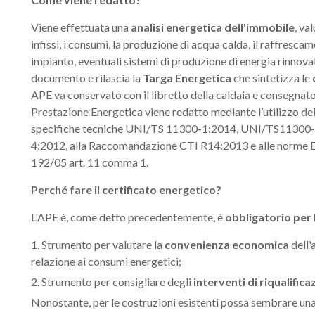
Viene effettuata una
analisi energetica dell'immobile
, va
infissi, i consumi, la produzione di acqua calda, il raffrescam
impianto, eventuali sistemi di produzione di energia rinnovabi
documento e rilascia la
Targa Energetica
che sintetizza le
APE va conservato con il libretto della caldaia e consegnato 
Prestazione Energetica viene redatto mediante l’utilizz
specifiche tecniche UNI/TS 11300-1:2014, UNI/TS11300
4:2012, alla Raccomandazione CTI R14:2013 e alle norme E
192/05 art. 11 comma 1.
Perché fare il certificato energetico?
L'APE è, come detto precedentemente, è
obbligatorio per
Strumento per valutare la
convenienza economica
dell'
relazione ai consumi energetici;
Strumento per consigliare degli
interventi di riqualific
Nonostante, per le costruzioni esistenti possa sembrare un