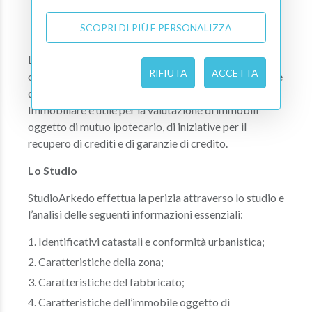
SCOPRI DI PIÙ E PERSONALIZZA
La Perizia Immobiliare è una relazione che ha per
RIFIUTA
ACCETTA
oggetto l’indicazione o la verifica delle caratteristiche
di un immobile e la sua stima in valore. La Perizia
Immobiliare è utile per la valutazione di immobili
oggetto di mutuo ipotecario, di iniziative per il
recupero di crediti e di garanzie di credito.
Lo Studio
StudioArkedo effettua la perizia attraverso lo studio e
l’analisi delle seguenti informazioni essenziali:
Identificativi catastali e conformità urbanistica;
Caratteristiche della zona;
Caratteristiche del fabbricato;
Caratteristiche dell’immobile oggetto di