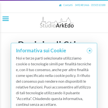
Contatti
3492481466
0550510188
Perizie di Stima
Informativa sui Cookie
Perizie di Stima
Home Page
Servizi
Noi e terze parti selezionate utilizziamo
cookie o tecnologie simili per finalità tecniche
e, con il tuo consenso, anche per altre finalità
come specificato nella cookie policy. Il rifiuto
del consenso può rendere non disponibili le
relative funzioni. Puoi acconsentire all’utilizzo
di tali tecnologie utilizzando il pulsante
“Accetta”. Chiudendo questa informativa,
continui senza accettare.