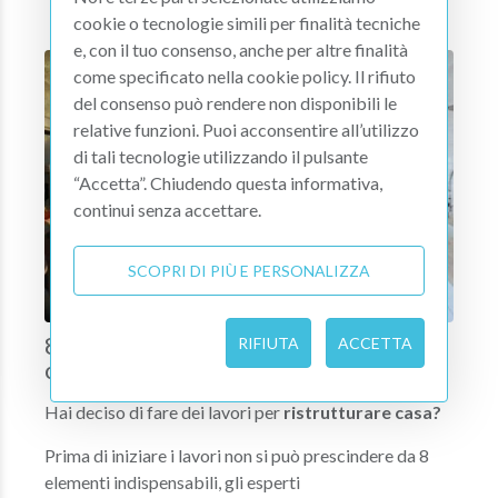
lavori?
cookie o tecnologie simili per finalità tecniche
e, con il tuo consenso, anche per altre finalità
come specificato nella cookie policy. Il rifiuto
del consenso può rendere non disponibili le
relative funzioni. Puoi acconsentire all’utilizzo
di tali tecnologie utilizzando il pulsante
“Accetta”. Chiudendo questa informativa,
continui senza accettare.
SCOPRI DI PIÙ E PERSONALIZZA
8 cose da fare prima di ristrutturare
RIFIUTA
ACCETTA
casa.
Hai deciso di fare dei lavori per
ristrutturare casa?
Prima di iniziare i lavori non si può prescindere da 8
elementi indispensabili, gli esperti