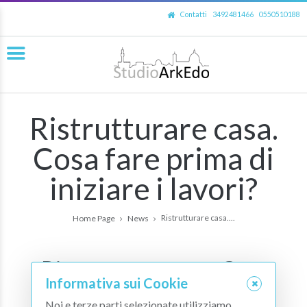
Contatti
3492481466
0550510188
Ristrutturare casa.
Cosa fare prima di
iniziare i lavori?
Ristrutturare casa....
Home Page
News
Ristrutturare casa. Cosa
Informativa sui Cookie
fare prima di iniziare i
Noi e terze parti selezionate utilizziamo