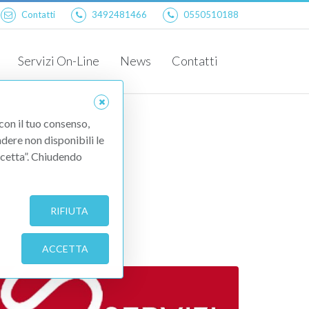
Contatti
3492481466
0550510188
Servizi On-Line
News
Contatti
Planimetria Catastale
Visura Catastale
 con il tuo consenso,
ndere non disponibili le
Accetta”. Chiudendo
RIFIUTA
ACCETTA