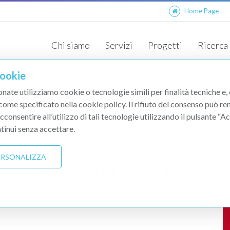
Home Page
Chi siamo
Servizi
Progetti
Ricerca
Nuove Attività
Targhe ed Insegne Pubblicitarie
Cookie
Servizi On-Line
onate utilizziamo cookie o tecnologie simili per finalità tecniche e,
 come specificato nella cookie policy. Il rifiuto del consenso può re
acconsentire all’utilizzo di tali tecnologie utilizzando il pulsante “
Servizi On-Line
Home Page
News
tinui senza accettare.
PERSONALIZZA
Servizi On-Line