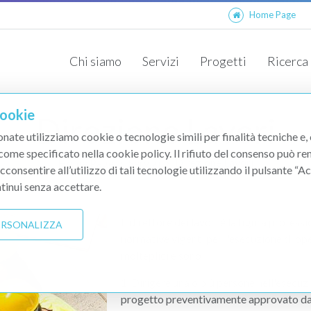
Home Page
Chi siamo
Servizi
Progetti
Ricerca
Nuove Attività
Targhe ed Insegne Pubblicitarie
Cookie
Direzione Lavori
onate utilizziamo cookie o tecnologie simili per finalità tecniche e,
 come specificato nella cookie policy. Il rifiuto del consenso può re
Direzione Lavori
Home Page
Servizi
acconsentire all’utilizzo di tali tecnologie utilizzando il pulsante “
tinui senza accettare.
Il direttore dei lavori è la figura profes
PERSONALIZZA
normative vigenti per l'esecuzione di ope
molteplici e sono:
Dirigere una o più persone nell'esecuzi
progetto preventivamente approvato d