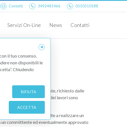
Contatti
3492481466
0550510188
Servizi On-Line
News
Contatti
Planimetria Catastale
Visura Catastale
 con il tuo consenso,
ndere non disponibili le
Accetta”. Chiudendo
sionale scelta dal Committente, richiesto dalle
RIFIUTA
re. I compiti del direttore dei lavori sono
ACCETTA
one di specifiche opere volte a realizzare un
a un committente ed eventualmente approvato