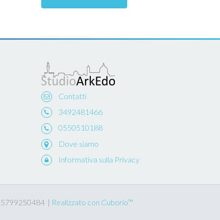
Contatti
3492481466
0550510188
Dove siamo
Informativa sulla Privacy
 IT05799250484 |
Realizzato con Cuborio™